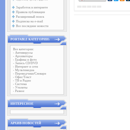
Заработок в интернете
Правила публикации
Расширенный поиск
Подписка на e-mail
Все последние новости
PORTABLE КАТЕГОРИИ:
Все категории:
- Антивирусы
- Архиваторы
- Графика и фото
- Запись CD/DVD
- Интернет и сети
- Мультимедиа
- Переводчики/Словари
- Офис/Текст
- ТВ и Радио
- Система
- Утилиты
- Разное
ИНТЕРЕСНОЕ
АРХИВ НОВОСТЕЙ