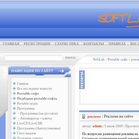
ГЛАВНАЯ
РЕГИСТРАЦИЯ
СТАТИСТИКА
КОНТАКТЫ
ПРАВИЛА
RSS 2
SoftLab - Portable софт
»
рекл
НАВИГАЦИЯ ПО САЙТУ
Главная
Все последние новости
Portable-софт
Подборки portable-софта
Portable-игры
Программы
- Программы (на русском)
: Реклама на сайте
реклама
- Антивирусы + ключи
LiveCD/LiveUSB
автор:
admin
| 5 июля 2009 | Просмот
Программы (Автоустановка)
Стол заказов
По вопросам размещения рекламы на
Полезные советы
Стоимость размещения вашей рекламы