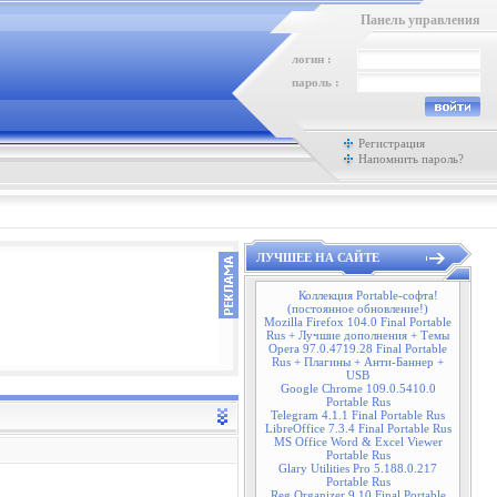
Панель управления
логин :
пароль :
Регистрация
Напомнить пароль?
ЛУЧШЕЕ НА САЙТЕ
Коллекция Portable-софта!
(постоянное обновление!)
Mozilla Firefox 104.0 Final Portable
Rus + Лучшие дополнения + Темы
Opera 97.0.4719.28 Final Portable
Rus + Плагины + Анти-Баннер +
USB
Google Chrome 109.0.5410.0
Portable Rus
Telegram 4.1.1 Final Portable Rus
LibreOffice 7.3.4 Final Portable Rus
MS Office Word & Excel Viewer
Portable Rus
Glary Utilities Pro 5.188.0.217
Portable Rus
Reg Organizer 9.10 Final Portable