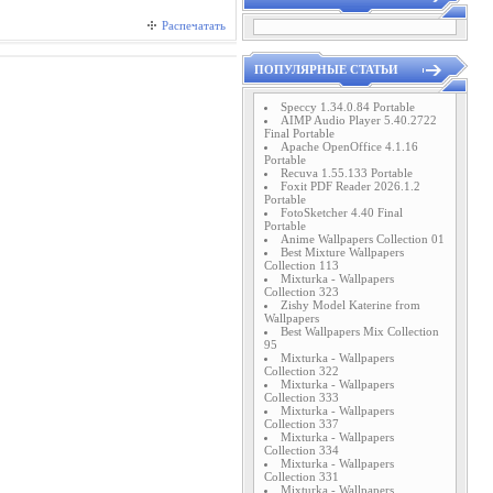
Распечатать
ПОПУЛЯРНЫЕ СТАТЬИ
Speccy 1.34.0.84 Portable
AIMP Audio Player 5.40.2722
Final Portable
Apache OpenOffice 4.1.16
Portable
Recuva 1.55.133 Portable
Foxit PDF Reader 2026.1.2
Portable
FotoSketcher 4.40 Final
Portable
Anime Wallpapers Collection 01
Best Mixture Wallpapers
Collection 113
Mixturka - Wallpapers
Collection 323
Zishy Model Katerine from
Wallpapers
Best Wallpapers Mix Collection
95
Mixturka - Wallpapers
Collection 322
Mixturka - Wallpapers
Collection 333
Mixturka - Wallpapers
Collection 337
Mixturka - Wallpapers
Collection 334
Mixturka - Wallpapers
Collection 331
Mixturka - Wallpapers