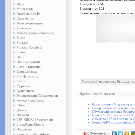
Игры
1 неделя = от 5$
Мини игры
1 месяц = от 10$
Также можно полностью отключить рек
Авторский софт
Смартфоны
Навигаторы/карты
Трейлеры
Фильмы (документальные)
Видео
Музыка
Музыка (Lossless)
Клипы
Обои
Обои (девушки)
Фото + картинки
Скринсейверы
Русификаторы
Книги
Уважаемый посетитель, Вы зашли на
Журналы
Аудиокниги
Другие новости по теме:
Энциклопедии/Справочники
Железо + драйверы
Как почистить браузер от в
Юмор
Обзор систем контекстной р
Дизайн
Обучающий вебинар Реклама
Новости
Группа VIP-пользователей So
С нуля до 1581$ в месяц на 
PSP, XBOX, PS (консоли)
Google AdWords для профи.
Linux/Unix/Ubuntu
Остальное
Поделиться…
Курилка, трёп, оффтоп