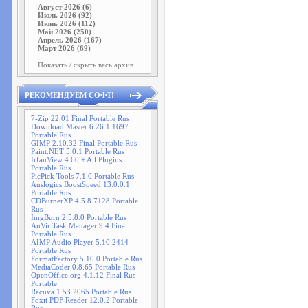
Август 2026 (6)
Июль 2026 (92)
Июнь 2026 (112)
Май 2026 (250)
Апрель 2026 (167)
Март 2026 (69)
Показать / скрыть весь архив
РЕКОМЕНДУЕМ СОФТ!
7-Zip 22.01 Final Portable Rus
Download Master 6.26.1.1697
Portable Rus
GIMP 2.10.32 Final Portable Rus
Paint.NET 5.0.1 Portable Rus
IrfanView 4.60 + All Plugins
Portable Rus
PicPick Tools 7.1.0 Portable Rus
Auslogics BoostSpeed 13.0.0.1
Portable Rus
CDBurnerXP 4.5.8.7128 Portable
Rus
ImgBurn 2.5.8.0 Portable Rus
AnVir Task Manager 9.4 Final
Portable Rus
AIMP Audio Player 5.10.2414
Portable Rus
FormatFactory 5.10.0 Portable Rus
MediaCoder 0.8.65 Portable Rus
OpenOffice.org 4.1.12 Final Rus
Portable
Recuva 1.53.2065 Portable Rus
Foxit PDF Reader 12.0.2 Portable