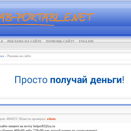
.0
РЕКЛАМА НА САЙТЕ
ПОМОЩЬ САЙТУ
ENGLISH
ама
» Реклама на сайте
ров: 484023 | Новость проверил:
admin
 сайте пишите на почту
helper82@ya.ru
 (баннер 468x60 либо 728x90 или другой размер по согласованию):