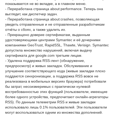
показывается не во вкладке, а в главном меню.
- Переработана страница about:performance. Теперь она
выглядит, как диспетчер задач.
- Переработана страница about:crashes, позволяющая
увидеть отправленные и не отправленные разработчикам
отчёты о сбоях, а также удалить их.
- Прекращено доверие сертификатам, выданным
удостоверяющими центрами Symantec и её дочерними
компаниями GeoTrust, RapidSSL, Thawte, Verisign. Symantec
допустила множество нарушений, включая выдачу
сертификата для google.com третьим лицам.
- Удалена поддержка RSS-лент (обнаружение,
предпросмотр) и живых закладок. Обслуживание и
улучшение соответствующего кода (живые закладки плохо
поддаются синхронизации, а поддержка RSS вовсе не
реализована в мобильных версиях браузера) потребовали
бы затрат, несоизмеримых с практически нулевой
востребованностью этих функций (пользователи, имеющие
более одного устройства, предпочитают онлайн-агрегаторы
RSS). По данным телеметрии RSS и живые закладки
использовало лишь 0.1% пользователей. Эти пользователи
могут воспользоваться одним из множества дополнений.