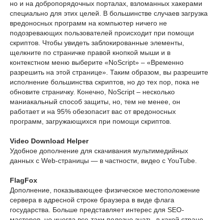
но и на добропорядочных порталах, взломанных хакерами
специально для этих целей. В большинстве случаев загрузка
вредоносных программ на компьютер ничего не
подозревающих пользователей происходит при помощи
скриптов. Чтобы увидеть заблокированные элементы,
щелкните по страничке правой кнопкой мыши и в
контекстном меню выберите «NoScript» – «Временно
разрешить на этой странице». Таким образом, вы разрешите
исполнение большинства скриптов, но до тех пор, пока не
обновите страничку. Конечно, NoScript – несколько
маниакальный способ защиты, но, тем не менее, он
работает и на 95% обезопасит вас от вредоносных
программ, загружающихся при помощи скриптов.
Video Download Helper
Удобное дополнение для скачивания мультимедийных
данных с Web-страницы — в частности, видео с YouTube.
FlagFox
Дополнение, показывающее физическое местоположение
сервера в адресной строке браузера в виде флага
государства. Больше представляет интерес для SEO-
мастеров, но иногда все-таки полезно знать, в какой стране