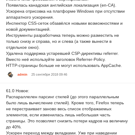
Появилась канадская английская локализация (en-CA).
Ускорена отрисовка на платформе Windows при отсутствии
аппаратного ускорения.
Инспектор CSS-сеток обзавёлся новыми возможностями и
новой документацией.
Инструменты разработчика теперь можно разместить не
только снизу и справа, но и слева (а также вынести в
отдельное окно).
Удалена поддержка устаревшей CSP-директивы referrer.
Вместо неё используйте заголовок Referrer-Policy.
HTTP-страницы больше не могут использовать AppCache.
admin
25 сентября 2018 09:46
61.0 Новое:
Распараллелен парсинг стилей (до этого параллельным
было лишь вычисление стилей). Кроме того, Firefox теперь
не перестраивает заново весь список отображаемых
элементов, если изменилась лишь небольшая часть
страницы. Это позволяет снизить потери кадров на величину
до 40%.
Ускорен переход между вкладками. Уже при наведении