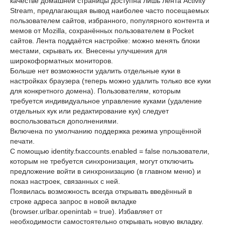
качестве домашней страницы доступна лишь лента Activity
Stream, предлагающая вывод наиболее часто посещаемых
пользователем сайтов, избранного, популярного контента и
мемов от Mozilla, сохранённых пользователем в Pocket
сайтов. Лента поддаётся настройке: можно менять блоки
местами, скрывать их. Внесены улучшения для
широкоформатных мониторов.
Больше нет возможности удалить отдельные куки в
настройках браузера (теперь можно удалить только все куки
для конкретного домена). Пользователям, которым
требуется индивидуальное управление куками (удаление
отдельных кук или редактирование кук) следует
воспользоваться дополнениями.
Включена по умолчанию поддержка режима упрощённой
печати.
С помощью identity.fxaccounts.enabled = false пользователи,
которым не требуется синхронизация, могут отключить
предложение войти в синхронизацию (в главном меню) и
показ настроек, связанных с ней.
Появилась возможность всегда открывать введённый в
строке адреса запрос в новой вкладке
(browser.urlbar.openintab = true). Избавляет от
необходимости самостоятельно открывать новую вкладку.