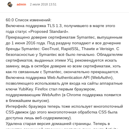
admin
2 июля 2018 13:51
60.0 Список изменений:
Включена поддержка TLS 1.3, получившего в марте этого
года статус «Proposed Standard».
Прекращено доверие сертификатам Symantec, выпущенным
до 1 июня 2016 года. Под раздачу попадают и все дочерние
бренды Symantec: GeoTrust, RapidSSL, Thawte и Verisign. С
безопасностью у Symantec всё было печально. Обладателям
сертификатов, выданных этими УЦ, рекомендуется искать
замену, ведь в октябре доверие ко всем сертификатам, хоть
как-то связанным с Symantec, окончательно прекращается.
Включена поддержка Web Authentication API (WebAuthn),
позволяющего использовать для входа на сайты аппаратные
ключи YubiKey. Firefox стал первым браузером,
поддерживающим WebAuthn (в Chrome поддержка появится
в ближайшем выпуске).
Интерфейс браузера теперь тоже использует многопоточный
CSS-движок (до этого многопоточная обработка CSS была
доступна лишь веб-содержимому).
Удалена старая версия домашней страницы. Теперь в