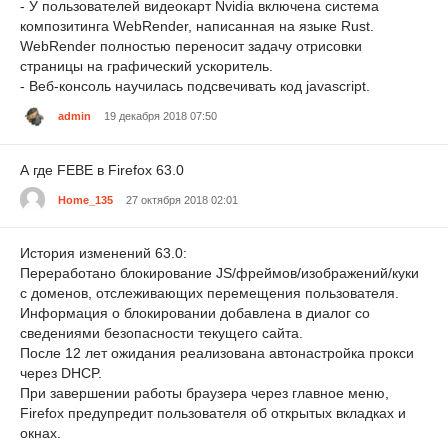
- У пользователей видеокарт Nvidia включена система
композитинга WebRender, написанная на языке Rust.
WebRender полностью переносит задачу отрисовки
страницы на графический ускоритель.
- Веб-консоль научилась подсвечивать код javascript.
admin
19 декабря 2018 07:50
А где FEBE в Firefox 63.0
Home_135
27 октября 2018 02:01
История изменений 63.0:
Переработано блокирование JS/фреймов/изображений/куки
с доменов, отслеживающих перемещения пользователя.
Информация о блокировании добавлена в диалог со
сведениями безопасности текущего сайта.
После 12 лет ожидания реализована автонастройка прокси
через DHCP.
При завершении работы браузера через главное меню,
Firefox предупредит пользователя об открытых вкладках и
окнах.