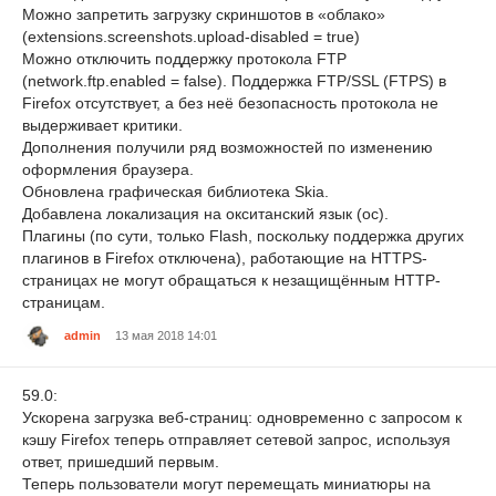
Можно запретить загрузку скриншотов в «облако»
(extensions.screenshots.upload-disabled = true)
Можно отключить поддержку протокола FTP
(network.ftp.enabled = false). Поддержка FTP/SSL (FTPS) в
Firefox отсутствует, а без неё безопасность протокола не
выдерживает критики.
Дополнения получили ряд возможностей по изменению
оформления браузера.
Обновлена графическая библиотека Skia.
Добавлена локализация на окситанский язык (oc).
Плагины (по сути, только Flash, поскольку поддержка других
плагинов в Firefox отключена), работающие на HTTPS-
страницах не могут обращаться к незащищённым HTTP-
страницам.
admin
13 мая 2018 14:01
59.0:
Ускорена загрузка веб-страниц: одновременно с запросом к
кэшу Firefox теперь отправляет сетевой запрос, используя
ответ, пришедший первым.
Теперь пользователи могут перемещать миниатюры на