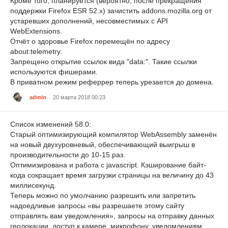
Кроме того, планируется (вероятно, после прекращения
поддержки Firefox ESR 52.x) зачистить addons.mozilla.org от
устаревших дополнений, несовместимых с API
WebExtensions.
Отчёт о здоровье Firefox перемещён по адресу
about:telemetry.
Запрещено открытие ссылок вида "data:". Такие ссылки
используются фишерами.
В приватном режим реферрер теперь урезается до домена.
admin
20 марта 2018 00:23
Список изменений 58.0:
Старый оптимизирующий компилятор WebAssembly заменён
на новый двухуровневый, обеспечивающий выигрыш в
производительности до 10-15 раз.
Оптимизирована и работа с javascript. Кэширование байт-
кода сокращает время загрузки страницы на величину до 43
миллисекунд.
Теперь можно по умолчанию разрешить или запретить
надоедливые запросы «вы разрешаете этому сайту
отправлять вам уведомления», запросы на отправку данных
геолокации, доступ к камере, микрофону, уведомлениям