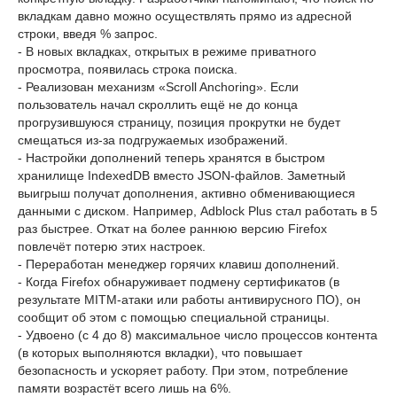
вкладкам давно можно осуществлять прямо из адресной
строки, введя % запрос.
- В новых вкладках, открытых в режиме приватного
просмотра, появилась строка поиска.
- Реализован механизм «Scroll Anchoring». Если
пользователь начал скроллить ещё не до конца
прогрузившуюся страницу, позиция прокрутки не будет
смещаться из-за подгружаемых изображений.
- Настройки дополнений теперь хранятся в быстром
хранилище IndexedDB вместо JSON-файлов. Заметный
выигрыш получат дополнения, активно обменивающиеся
данными с диском. Например, Adblock Plus стал работать в 5
раз быстрее. Откат на более раннюю версию Firefox
повлечёт потерю этих настроек.
- Переработан менеджер горячих клавиш дополнений.
- Когда Firefox обнаруживает подмену сертификатов (в
результате MITM-атаки или работы антивирусного ПО), он
сообщит об этом с помощью специальной страницы.
- Удвоено (с 4 до 8) максимальное число процессов контента
(в которых выполняются вкладки), что повышает
безопасность и ускоряет работу. При этом, потребление
памяти возрастёт всего лишь на 6%.