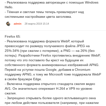
- Реализована поддержка авторизации с помощью Windows
Hello.
- Тёмная и светлая темы теперь превалируют над
системными настройками цвета заголовка.
admin
28 марта 2019 15:14
Firefox 65:
- Реализована поддержка формата WebP, который
превосходит по размеру получаемого файла JPEG на
25%-34% (при сжатии с потерями), а PNG — на 26% (без
потерь). Разработчики Firefox противились внедрению WebP,
потому что это поставило бы крест на будущем их
собственного формата анимированных изображений APNG.
Первой на уступки пошла Google, добавив в Chromium
поддержку APNG, к тому же Microsoft тоже поддержала WebP
в своём браузере Edge.
- Включена поддержка открытого стандарта сжатия видео
AV1. Он значительно опережает H.264 и VP9 по уровню
сжатия.
- Запрещено открывать более одного всплывающего окна
при любом действии пользователя (например, при нажатии