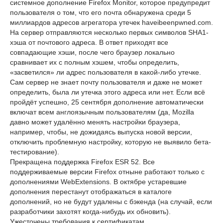
системное дополнение Firefox Monitor, которое предупредит
пользователя о том, что его почта обнаружена среди 5
миллиардов адресов агрегатора утечек haveibeenpwned.com.
На сервер отправляются несколько первых символов SHA1-
хэша от почтового адреса. В ответ приходят все
совпадающие хэши, после чего браузер локально
сравнивает их с полным хэшем, чтобы определить,
«засветился» ли адрес пользователя в какой-либо утечке.
Сам сервер не знает почту пользователя и даже не может
определить, была ли утечка этого адреса или нет. Если всё
пройдёт успешно, 25 сентября дополнение автоматически
включат всем англоязычным пользователям (да, Mozilla
давно может удалённо менять настройки браузера,
например, чтобы, не дожидаясь выпуска новой версии,
отключить проблемную настройку, которую не выявило бета-
тестирование).
Прекращена поддержка Firefox ESR 52. Все
поддерживаемые версии Firefox отныне работают только с
дополнениями WebExtensions. В октябре устаревшие
дополнения перестанут отображаться в каталоге
дополнений, но не будут удалены с бэкенда (на случай, если
разработчики захотят когда-нибудь их обновить).
Ужесточены требования к сертификатам.