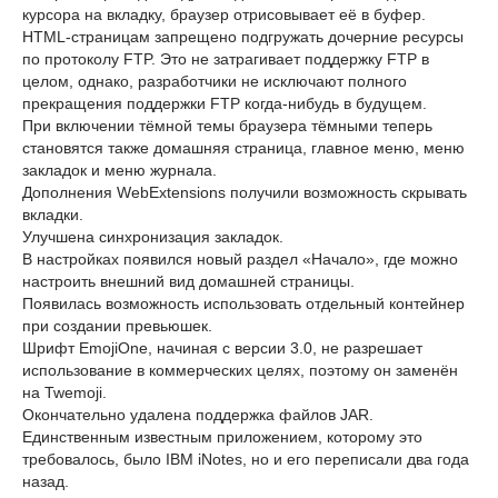
курсора на вкладку, браузер отрисовывает её в буфер.
HTML-страницам запрещено подгружать дочерние ресурсы
по протоколу FTP. Это не затрагивает поддержку FTP в
целом, однако, разработчики не исключают полного
прекращения поддержки FTP когда-нибудь в будущем.
При включении тёмной темы браузера тёмными теперь
становятся также домашняя страница, главное меню, меню
закладок и меню журнала.
Дополнения WebExtensions получили возможность скрывать
вкладки.
Улучшена синхронизация закладок.
В настройках появился новый раздел «Начало», где можно
настроить внешний вид домашней страницы.
Появилась возможность использовать отдельный контейнер
при создании превьюшек.
Шрифт EmojiOne, начиная с версии 3.0, не разрешает
использование в коммерческих целях, поэтому он заменён
на Twemoji.
Окончательно удалена поддержка файлов JAR.
Единственным известным приложением, которому это
требовалось, было IBM iNotes, но и его переписали два года
назад.