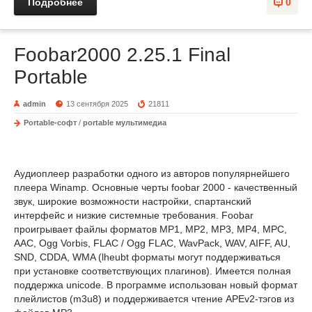
Подробнее
0
Foobar2000 2.25.1 Final
Portable
admin
13 сентября 2025
21811
Portable-софт
/
portable мультимедиа
Аудиоплеер разработки одного из авторов популярнейшего
плеера Winamp. Основные черты foobar 2000 - качественный
звук, широкие возможности настройки, спартанский
интерфейс и низкие системные требования. Foobar
проигрывает файлы форматов MP1, MP2, MP3, MP4, MPC,
AAC, Ogg Vorbis, FLAC / Ogg FLAC, WavPack, WAV, AIFF, AU,
SND, CDDA, WMA (lheubt форматы могут поддерживаться
при установке соответствующих плагинов). Имеется полная
поддержка unicode. В программе использован новый формат
плейлистов (m3u8) и поддерживается чтение APEv2-тэгов из