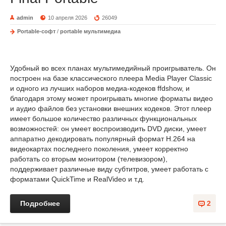
admin
10 апреля 2026
26049
Portable-софт
/
portable мультимедиа
Удобный во всех планах мультимедийный проигрыватель. Он
построен на базе классического плеера Media Player Classic
и одного из лучших наборов медиа-кодеков ffdshow, и
благодаря этому может проигрывать многие форматы видео
и аудио файлов без установки внешних кодеков. Этот плеер
имеет большое количество различных функциональных
возможностей: он умеет воспроизводить DVD диски, умеет
аппаратно декодировать популярный формат H.264 на
видеокартах последнего поколения, умеет корректно
работать со вторым монитором (телевизором),
поддерживает различные виду субтитров, умеет работать с
форматами QuickTime и RealVideo и т.д.
Подробнее
2