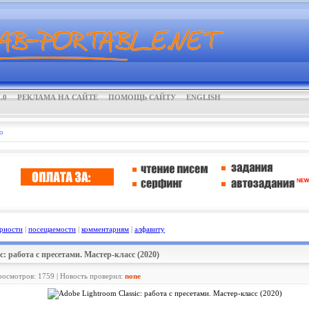
.0
РЕКЛАМА НА САЙТЕ
ПОМОЩЬ САЙТУ
ENGLISH
о
рности
|
посещаемости
|
комментариям
|
алфавиту
c: работа с пресетами. Мастер-класс (2020)
Просмотров: 1759 | Новость проверил:
none