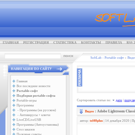
ГЛАВНАЯ
РЕГИСТРАЦИЯ
СТАТИСТИКА
КОНТАКТЫ
ПРАВИЛА
RSS 2
SoftLab - Portable софт
»
Виде
НАВИГАЦИЯ ПО САЙТУ
Главная
Все последние новости
Portable-софт
Подборки portable-софта
Сортировать статьи по:
дате
|
популя
Portable-игры
Программы
- Программы (на русском)
: Adobe Lightroom Classi
Видео
- Антивирусы + ключи
LiveCD/LiveUSB
автор:
tel40plus
| 14 декабря 2020 | 
Программы (Автоустановка)
Стол заказов
Полезные советы