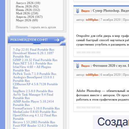
Август 2026 (10)
Июль 2026 (92)
Июнь 2026 (112)
: Супер Photoshop. Виде
Видео
Май 2026 (250)
Апрель 2026 (167)
автор:
tel40plus
| 7 ноября 2020 | Пр
Март 2026 (69)
Показать / скрыть весь архив
Откройте для себя дверь в мир гра
РЕКОМЕНДУЕМ СОФТ!
самый быстрый способ научиться ра
существенно углубить и расширить з
7-Zip 22.01 Final Portable Rus
Download Master 6.26.1.1697
Portable Rus
GIMP 2.10.32 Final Portable Rus
Paint.NET 5.0.1 Portable Rus
: Фотошоп 2020 с нуля. 
Видео
IrfanView 4.60 + All Plugins
Portable Rus
PicPick Tools 7.1.0 Portable Rus
автор:
tel40plus
| 6 ноября 2020 | Пр
Auslogics BoostSpeed 13.0.0.1
Portable Rus
CDBurnerXP 4.5.8.7128 Portable
Rus
ImgBurn 2.5.8.0 Portable Rus
Adobe Photoshop — обязательный ин
AnVir Task Manager 9.4 Final
фотошоп вместе с автором. От прос
Portable Rus
работать в этом графическом редактор
AIMP Audio Player 5.10.2414
Portable Rus
FormatFactory 5.10.0 Portable Rus
MediaCoder 0.8.65 Portable Rus
OpenOffice.org 4.1.12 Final Rus
Portable
Recuva 1.53.2065 Portable Rus
Foxit PDF Reader 12.0.2 Portable