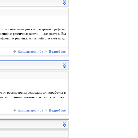
что такое векторная и растровая графика,
ажений и различные кисти — для растра. Вы
ифрового рисунка: от линейного скетча до
Комментарии (0)
Подробнее
удут рассмотрены возможности заработка в
ет постоянных заказов или тем, кто только
Комментарии (0)
Подробнее