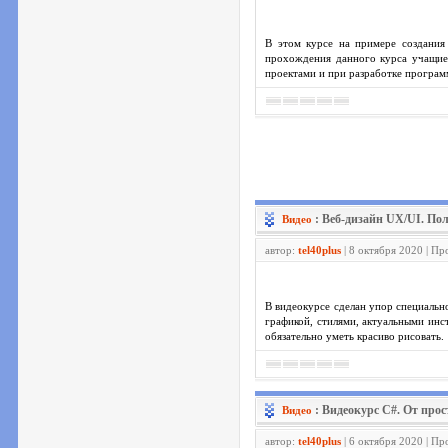
В этом курсе на примере создания
прохождения данного курса учащиес
проектами и при разработке програм
: Веб-дизайн UX/UI. Пол
Видео
автор:
tel40plus
| 8 октября 2020 | П
В видеокурсе сделан упор специальн
графикой, стилями, актуальными инс
обязательно уметь красиво рисовать.
: Видеокурс C#. От прос
Видео
автор:
tel40plus
| 6 октября 2020 | П