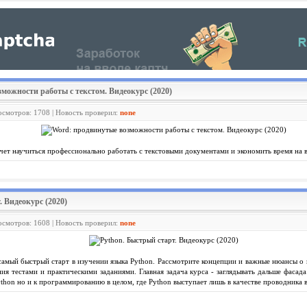
зможности работы с текстом. Видеокурс (2020)
росмотров: 1708 | Новость проверил:
none
очет научиться профессионально работать с текстовыми документами и экономить время на 
. Видеокурс (2020)
росмотров: 1608 | Новость проверил:
none
 самый быстрый старт в изучении языка Python. Рассмотрите концепции и важные нюансы о 
ния тестами и практическими заданиями. Главная задача курса - заглядывать дальше фасад
ython но и к программированию в целом, где Python выступает лишь в качестве проводника