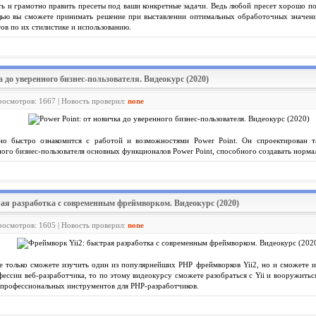
ать и грамотно править пресеты под ваши конкретные задачи. Ведь любой пресет хорошо по
щью вы сможете принимать решение при выставлении оптимальных обработочных значений
ов по их стилистике и использованию.
ка до уверенного бизнес-пользователя. Видеокурс (2020)
Просмотров: 1667 | Новость проверил:
none
но быстро ознакомится с работой и возможностями Power Point. Он спроектирован т
ного бизнес-пользователя основных функционалов Power Point, способного создавать норма
рая разработка с современным фреймворком. Видеокурс (2020)
Просмотров: 1605 | Новость проверил:
none
е только сможете изучить один из популярнейших PHP фреймворков Yii2, но и сможете 
офессии веб-разработчика, то по этому видеокурсу сможете разобраться с Yii и вооружить
 профессиональных инструментов для PHP-разработчиков.