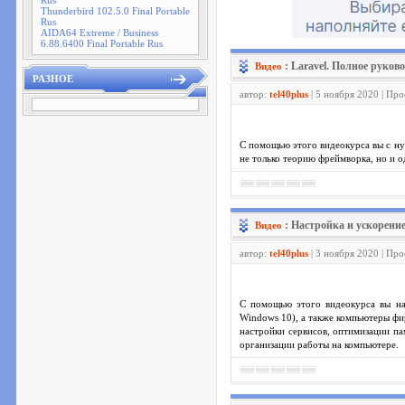
Rus
Thunderbird 102.5.0 Final Portable
Rus
AIDA64 Extreme / Business
6.88.6400 Final Portable Rus
: Laravel. Полное руково
Видео
РАЗНОЕ
автор:
tel40plus
| 5 ноября 2020 | Пр
С помощью этого видеокурса вы с ну
не только теорию фреймворка, но и о
: Настройка и ускорени
Видео
автор:
tel40plus
| 3 ноября 2020 | Пр
С помощью этого видеокурса вы на
Windows 10), а также компьютеры ф
настройки сервисов, оптимизации па
организации работы на компьютере.