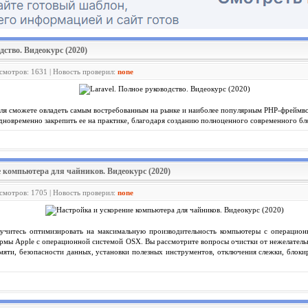
дство. Видеокурс (2020)
осмотров: 1631 | Новость проверил:
none
ля сможете овладеть самым востребованным на рынке и наиболее популярным РНР-фреймвор
дновременно закрепить ее на практике, благодаря созданию полноценного современного бл
е компьютера для чайников. Видеокурс (2020)
осмотров: 1705 | Новость проверил:
none
учитесь оптимизировать на максимальную производительность компьютеры с операцион
ирмы Apple с операционной системой OSX. Вы рассмотрите вопросы очистки от нежелател
мяти, безопасности данных, установки полезных инструментов, отключения слежки, блоки