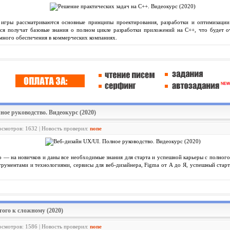
 игры рассматриваются основные принципы проектирования, разработки и оптимизации
я получат базовые знания о полном цикле разработки приложений на С++, что будет о
много обеспечения в коммерческих компаниях.
ное руководство. Видеокурс (2020)
росмотров: 1632 | Новость проверил:
none
о — на новичков и даны все необходимые знания для старта и успешной карьеры с полного
трументами и технологиями, сервисы для веб-дизайнера, Figma от А до Я, успешный старт
того к сложному (2020)
росмотров: 1586 | Новость проверил:
none