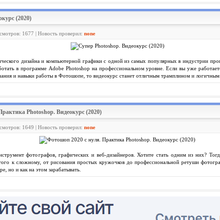
окурс (2020)
осмотров: 1677 | Новость проверил:
none
фического дизайна и компьютерной графики с одной из самых популярных в индустрии пр
ботать в программе Adobe Photoshop на профессиональном уровне. Если вы уже работает
нания и навыки работы в Фотошопе, то видеокурс станет отличным трамплином и логичным
Практика Photoshop. Видеокурс (2020)
осмотров: 1649 | Новость проверил:
none
струмент фотографов, графических и веб-дизайнеров. Хотите стать одним из них? Тогд
того к сложному, от рисования простых кружочков до профессиональной ретуши фотограф
е, но и как на этом зарабатывать.