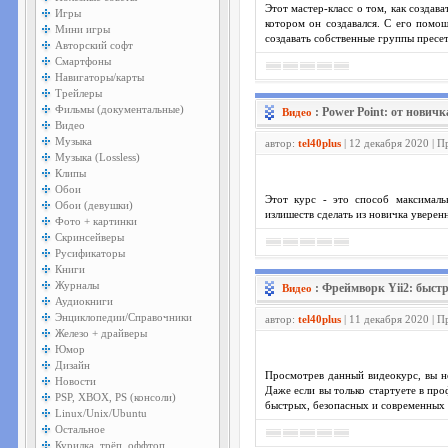
Этот мастер-класс о том, как создав
Игры
котором он создавался. С его помо
Мини игры
создавать собственные группы пресет
Авторский софт
Смартфоны
Навигаторы/карты
Трейлеры
Фильмы (документальные)
: Power Point: от нович
Видео
Видео
Музыка
автор:
tel40plus
| 12 декабря 2020 | 
Музыка (Lossless)
Клипы
Обои
Этот курс - это способ максималь
Обои (девушки)
излишеств сделать из новичка уверен
Фото + картинки
Скринсейверы
Русификаторы
Книги
Журналы
: Фреймворк Yii2: быст
Видео
Аудиокниги
Энциклопедии/Справочники
автор:
tel40plus
| 11 декабря 2020 | 
Железо + драйверы
Юмор
Дизайн
Просмотрев данный видеокурс, вы н
Новости
Даже если вы только стартуете в пр
PSP, XBOX, PS (консоли)
быстрых, безопасных и современных
Linux/Unix/Ubuntu
Остальное
Курилка, трёп, оффтоп