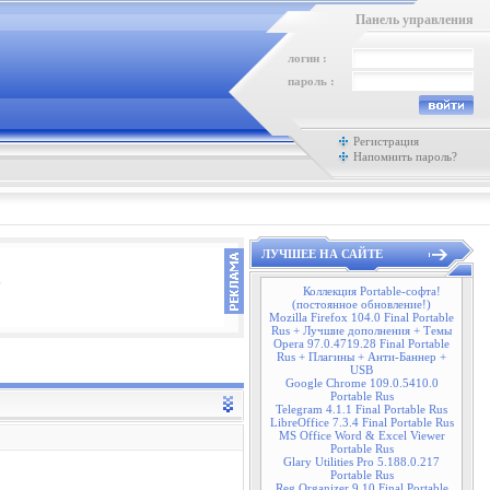
Панель управления
логин :
пароль :
Регистрация
Напомнить пароль?
ЛУЧШЕЕ НА САЙТЕ
Коллекция Portable-софта!
(постоянное обновление!)
Mozilla Firefox 104.0 Final Portable
Rus + Лучшие дополнения + Темы
Opera 97.0.4719.28 Final Portable
Rus + Плагины + Анти-Баннер +
USB
Google Chrome 109.0.5410.0
Portable Rus
Telegram 4.1.1 Final Portable Rus
LibreOffice 7.3.4 Final Portable Rus
MS Office Word & Excel Viewer
Portable Rus
Glary Utilities Pro 5.188.0.217
Portable Rus
Reg Organizer 9.10 Final Portable