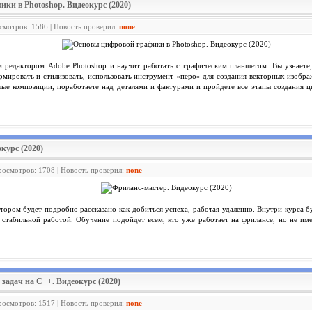
ики в Photoshop. Видеокурс (2020)
осмотров: 1586 | Новость проверил:
none
 редактором Adobe Photoshop и научит работать с графическим планшетом. Вы узнаете, 
ормировать и стилизовать, использовать инструмент «перо» для создания векторных изобр
ые композиции, поработаете над деталями и фактурами и пройдете все этапы создания ц
курс (2020)
Просмотров: 1708 | Новость проверил:
none
ром будет подробно рассказано как добиться успеха, работая удаленно. Внутри курса б
я стабильной работой. Обучение подойдет всем, кто уже работает на фрилансе, но не име
.
задач на C++. Видеокурс (2020)
Просмотров: 1517 | Новость проверил:
none