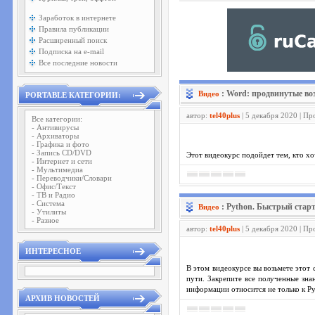
Заработок в интернете
Правила публикации
Расширенный поиск
Подписка на e-mail
Все последние новости
: Word: продвинутые во
Видео
PORTABLE КАТЕГОРИИ:
автор:
tel40plus
| 5 декабря 2020 | П
Все категории:
- Антивирусы
- Архиваторы
- Графика и фото
- Запись CD/DVD
Этот видеокурс подойдет тем, кто х
- Интернет и сети
- Мультимедиа
- Переводчики/Словари
- Офис/Текст
- ТВ и Радио
- Система
: Python. Быстрый старт
Видео
- Утилиты
- Разное
автор:
tel40plus
| 5 декабря 2020 | П
ИНТЕРЕСНОЕ
В этом видеокурсе вы возьмете этот
пути. Закрепите все полученные зна
информации относится не только к P
АРХИВ НОВОСТЕЙ