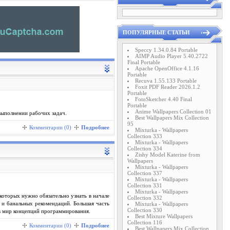
ПОПУЛЯРНЫЕ СТАТЬИ
Speccy 1.34.0.84 Portable
AIMP Audio Player 5.40.2722
Final Portable
Apache OpenOffice 4.1.16
Portable
Recuva 1.55.133 Portable
Foxit PDF Reader 2026.1.2
Portable
FotoSketcher 4.40 Final
Portable
Anime Wallpapers Collection 01
выполнении рабочих задач.
Best Wallpapers Mix Collection
95
Комментарии (0)
Подробнее
Mixturka - Wallpapers
Collection 333
Mixturka - Wallpapers
Collection 334
Zishy Model Katerine from
Wallpapers
Mixturka - Wallpapers
Collection 337
Mixturka - Wallpapers
Collection 331
Mixturka - Wallpapers
которых нужно обязательно узнать в начале
Collection 332
а и банальных рекомендаций. Большая часть
Mixturka - Wallpapers
Collection 330
 в мир концепций программирования.
Best Mixture Wallpapers
Collection 116
Комментарии (0)
Подробнее
Best Wallpapers Mix Collection