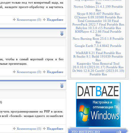
дходит только под тот конкретный кадр, на
Rus
Norton Utilities 21.4.1.199 Portable
, наладите пресет-обработку и научитесь
Rus
Skype 8.90.0.407 Portable Rus
CCleaner 6.09.10300 Portable Rus
Комментарии (0)
Подробнее
Total Commander 10.50 Final
PowerPack 2022.7 Final Portable Rus
Babylon 10.5.0 r15 Portable Rus
KMPlayer 4.2.2.66 Final Portable
Rus
Nero Burning Rom 23.0.1.8 Portable
Rus
Google Earth 7.3.4.8642 Portable
Rus
WinRAR 6.21 Final Portable Rus
R-Studio 9.1 Build 191039 Portable
ак, чтобы в самый короткий строк и без
Rus
Kaspersky Virus Removal Tool
льные презентации.
20.0.10.0 (2023.01.17) Portable Rus
Dr.Web 12.6.20 CureIt! (2023.01.10)
Комментарии (0)
Подробнее
Portable Rus
изучить программирование на PHP в целом.
ся всей «боевой» мощью одного из наиболее
Комментарии (0)
Подробнее
ЭТО ИНТЕРЕСНО