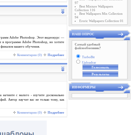
97
Best Mixture Wallpapers
Collection 116
Best Wallpapers Mix Collection
94
Eroric Wallpapers Collection 01
НАШ ОПРОС
ограмм Adobe Photoshop. Этот видеокурс —
е в программе Adobe Photoshop, но хотите
Самый удобный
 финалом вашего обучения.
файлообменник?
Комментарии (0)
Подробнее
TurboBit
Uploadrar
ИНФОРМЕРЫ
а начните с малого - изучите досконально
ий. Автор научит вас не только тому, как
Комментарии (0)
Подробнее