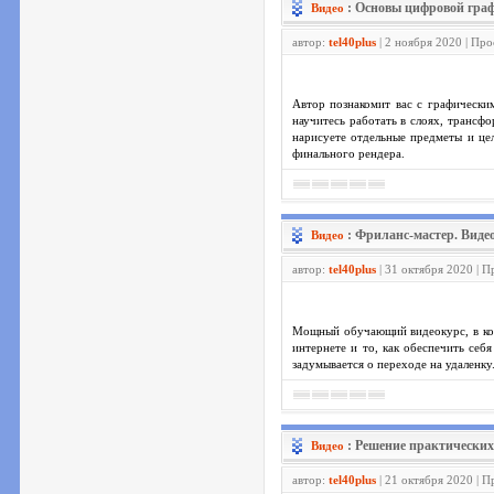
: Основы цифровой граф
Видео
автор:
tel40plus
| 2 ноября 2020 | Пр
Автор познакомит вас с графическим
научитесь работать в слоях, трансф
нарисуете отдельные предметы и цел
финального рендера.
: Фриланс-мастер. Видео
Видео
автор:
tel40plus
| 31 октября 2020 | 
Мощный обучающий видеокурс, в кото
интернете и то, как обеспечить себ
задумывается о переходе на удаленку
: Решение практических 
Видео
автор:
tel40plus
| 21 октября 2020 | 